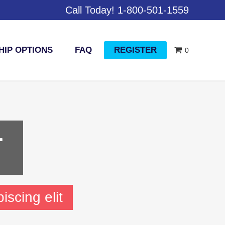
Call Today! 1-800-501-1559
IP OPTIONS
FAQ
REGISTER
0
r
iscing elit