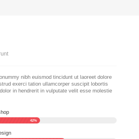
runt
nonummy nibh euismod tincidunt ut laoreet dolore
rud exerci tation ullamcorper suscipit lobortis
lor in hendrerit in vulputate velit esse molestie
shop
42%
esign