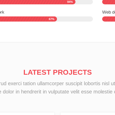
84%
rk
Web d
67%
LATEST PROJECTS
ud exerci tation ullamcorper suscipit lobortis nisl
 dolor in hendrerit in vulputate velit esse molestie 