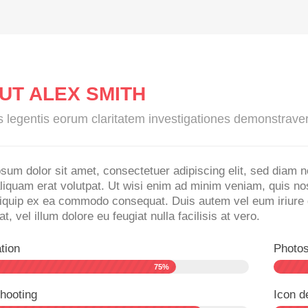
UT ALEX SMITH
s legentis eorum claritatem investigationes demonstrave
sum dolor sit amet, consectetuer adipiscing elit, sed diam 
iquam erat volutpat. Ut wisi enim ad minim veniam, quis nost
aliquip ex ea commodo consequat. Duis autem vel eum iriure do
, vel illum dolore eu feugiat nulla facilisis at vero.
ation
Photo
75%
hooting
Icon d