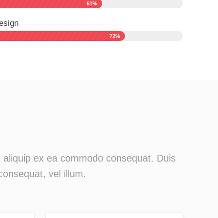
61%
esign
72%
 ut aliquip ex ea commodo consequat. Duis
consequat, vel illum.