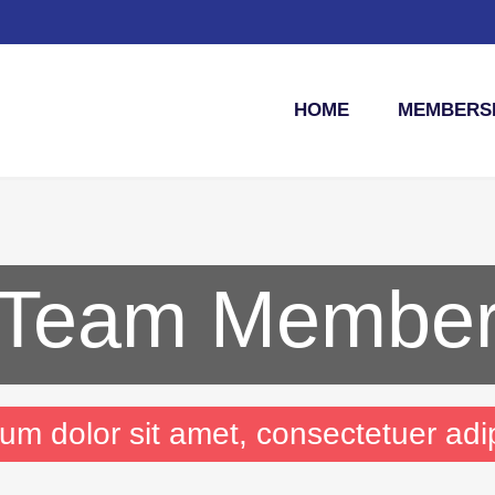
HOME
MEMBERSH
Team Membe
m dolor sit amet, consectetuer adip